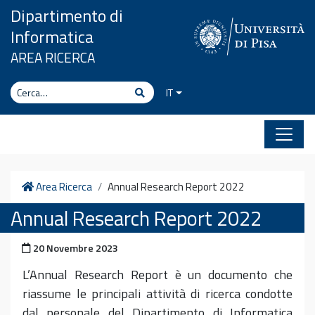
Vai al contenuto
Dipartimento di
Informatica
AREA RICERCA
Cerca
Cerca
IT
Home
Area Ricerca
Annual Research Report 2022
Annual Research Report 2022
Pubblicato il
20 Novembre 2023
L’Annual Research Report è un documento che
riassume le principali attività di ricerca condotte
dal personale del Dipartimento di Informatica