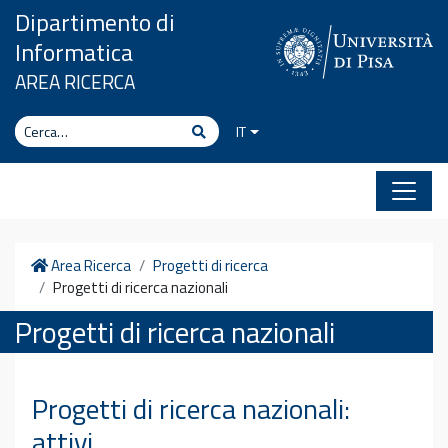
Vai al contenuto
Dipartimento di
Informatica
AREA RICERCA
Cerca
Cerca
IT
Home
Area Ricerca
Progetti di ricerca
Progetti di ricerca nazionali
Progetti di ricerca nazionali
Progetti di ricerca nazionali:
attivi