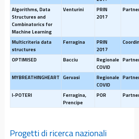
Algorithms, Data
Venturini
PRIN
Partne
Structures and
2017
Combinatorics for
Machine Learning
Multicriteria data
Ferragina
PRIN
Coordi
structures
2017
OPTIMISED
Bacciu
Regionale
Partne
COVID
MYBREATHINGHEART
Gervasi
Regionale
Partne
COVID
I-POTERI
Ferragina,
POR
Partne
Prencipe
Progetti di ricerca nazionali