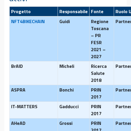
Progetto
Responsabile
Fonte
Ruolo 
NFT4BIKECHAIN
Guidi
Regione
Partne
Toscana
– PR
FESR
2021 –
2027
BrAID
Micheli
Ricerca
Partne
Salute
2018
ASPRA
Bonchi
PRIN
Partne
2017
IT-MATTERS
Gadducci
PRIN
Partne
2017
AHeAD
Grossi
PRIN
Partne
2017