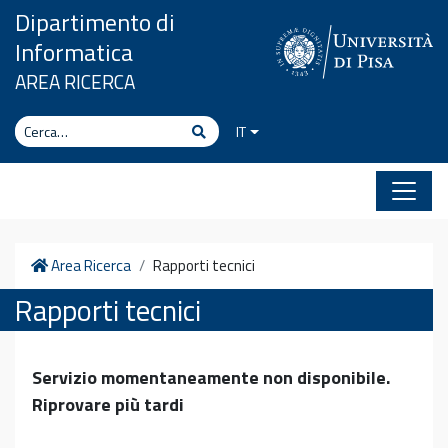
Vai al contenuto
Dipartimento di
Informatica
AREA RICERCA
Cerca
Cerca
IT
Home
Area Ricerca
Rapporti tecnici
Rapporti tecnici
Servizio momentaneamente non disponibile.
Riprovare più tardi